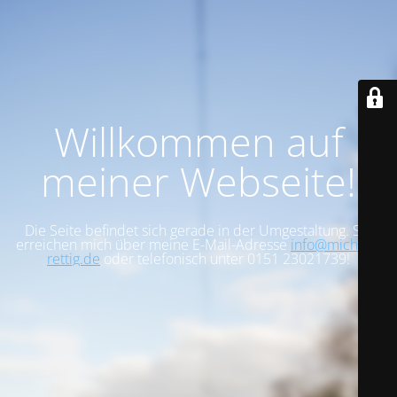
Willkommen auf
meiner Webseite!
Die Seite befindet sich gerade in der Umgestaltung. Sie
erreichen mich über meine E-Mail-Adresse
info@michael-
rettig.de
oder telefonisch unter 0151 23021739!