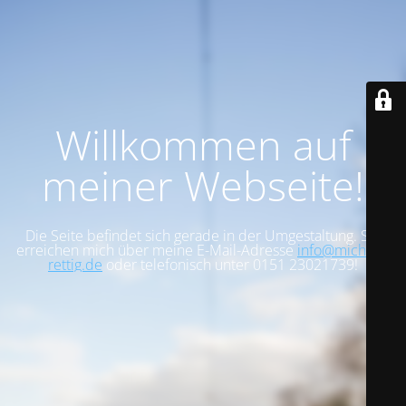
Willkommen auf
meiner Webseite!
Die Seite befindet sich gerade in der Umgestaltung. Sie
erreichen mich über meine E-Mail-Adresse
info@michael-
rettig.de
oder telefonisch unter 0151 23021739!