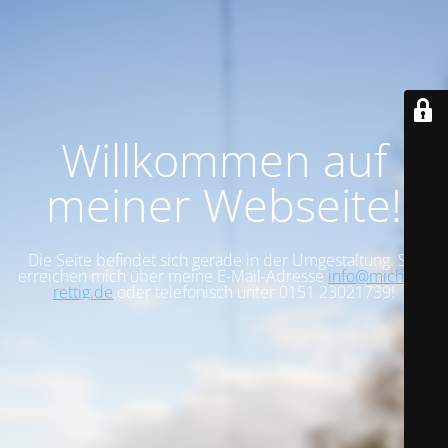
Willkommen auf
meiner Webseite!
Die Seite befindet sich gerade in der Umgestaltung. Sie
erreichen mich über meine E-Mail-Adresse
info@michael-
rettig.de
oder telefonisch unter 0151 23021739!