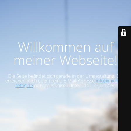
Willkommen auf
meiner Webseite!
Die Seite befindet sich gerade in der Umgestaltung. Sie
erreichen mich über meine E-Mail-Adresse
info@michael-
rettig.de
oder telefonisch unter 0151 23021739!