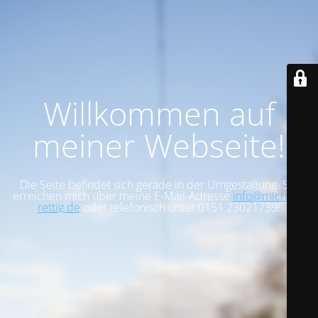
Willkommen auf
meiner Webseite!
Die Seite befindet sich gerade in der Umgestaltung. Sie
erreichen mich über meine E-Mail-Adresse
info@michael-
rettig.de
oder telefonisch unter 0151 23021739!