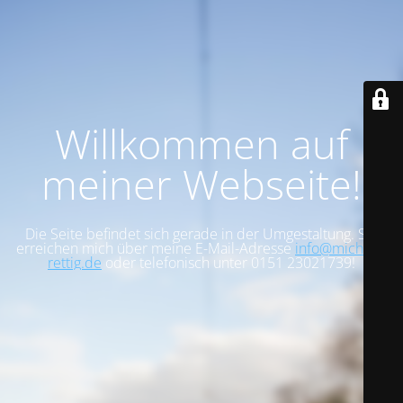
Willkommen auf
meiner Webseite!
Die Seite befindet sich gerade in der Umgestaltung. Sie
erreichen mich über meine E-Mail-Adresse
info@michael-
rettig.de
oder telefonisch unter 0151 23021739!