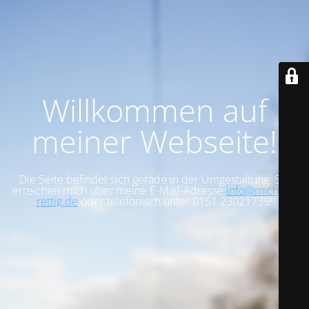
Willkommen auf
meiner Webseite!
Die Seite befindet sich gerade in der Umgestaltung. Sie
erreichen mich über meine E-Mail-Adresse
info@michael-
rettig.de
oder telefonisch unter 0151 23021739!