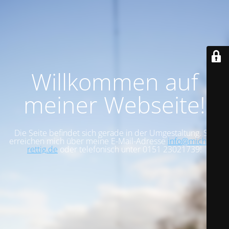
Willkommen auf
meiner Webseite!
Die Seite befindet sich gerade in der Umgestaltung. Sie
erreichen mich über meine E-Mail-Adresse
info@michael-
rettig.de
oder telefonisch unter 0151 23021739!