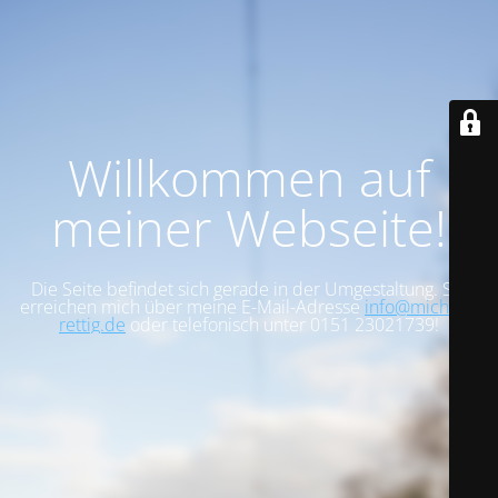
Willkommen auf
meiner Webseite!
Die Seite befindet sich gerade in der Umgestaltung. Sie
erreichen mich über meine E-Mail-Adresse
info@michael-
rettig.de
oder telefonisch unter 0151 23021739!