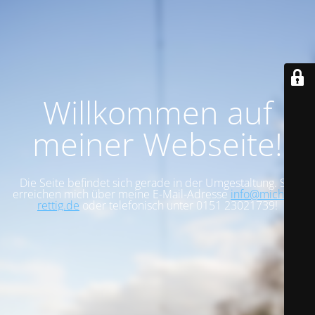
Willkommen auf
meiner Webseite!
Die Seite befindet sich gerade in der Umgestaltung. Sie
erreichen mich über meine E-Mail-Adresse
info@michael-
rettig.de
oder telefonisch unter 0151 23021739!