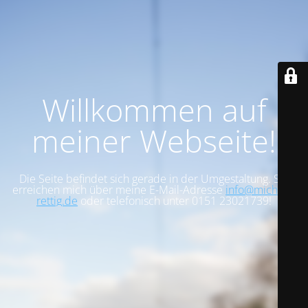
Willkommen auf
meiner Webseite!
Die Seite befindet sich gerade in der Umgestaltung. Sie
erreichen mich über meine E-Mail-Adresse
info@michael-
rettig.de
oder telefonisch unter 0151 23021739!